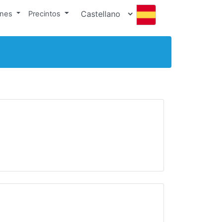
ones
Precintos