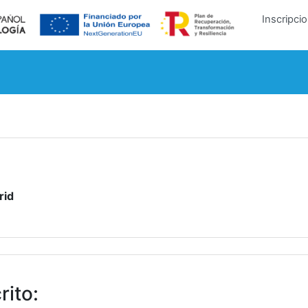
Inscripci
rid
rito
: