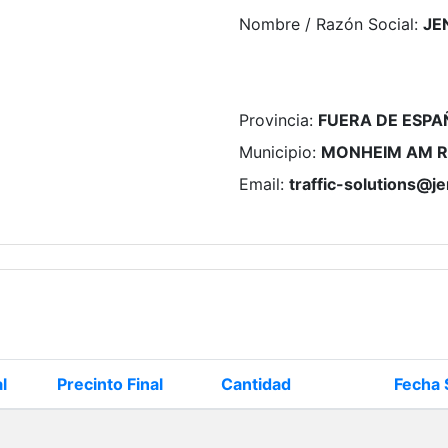
Nombre / Razón Social
:
JE
Provincia
:
FUERA DE ESPA
Municipio
:
MONHEIM AM RH
Email
:
traffic-solutions@j
l
Precinto Final
Cantidad
Fecha 