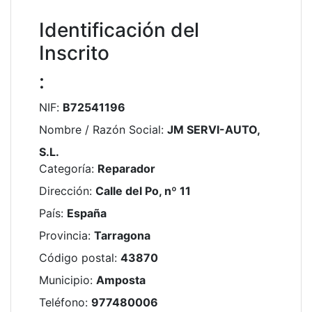
Identificación del
Inscrito
:
NIF
:
B72541196
Nombre / Razón Social
:
JM SERVI-AUTO,
S.L.
Categoría
:
Reparador
Dirección
:
Calle del Po, nº 11
País
:
España
Provincia
:
Tarragona
Código postal
:
43870
Municipio
:
Amposta
Teléfono
:
977480006