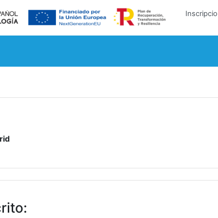
Inscripci
rid
rito
: