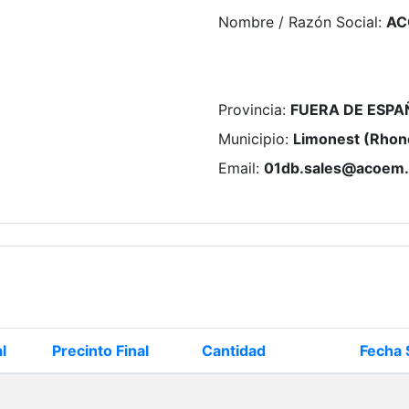
Nombre / Razón Social
:
AC
Provincia
:
FUERA DE ESPA
Municipio
:
Limonest (Rhone
Email
:
01db.sales@acoem
l
Precinto Final
Cantidad
Fecha 