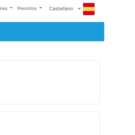
ones
Precintos