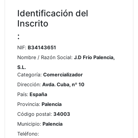
Identificación del
Inscrito
:
NIF
:
B34143651
Nombre / Razón Social
:
J.D Frío Palencia,
S.L.
Categoría
:
Comercializador
Dirección
:
Avda. Cuba, nº 10
País
:
España
Provincia
:
Palencia
Código postal
:
34003
Municipio
:
Palencia
Teléfono
: