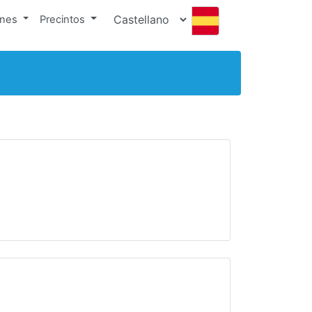
ones
Precintos