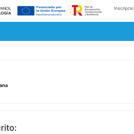
Inscripci
ana
rito
: