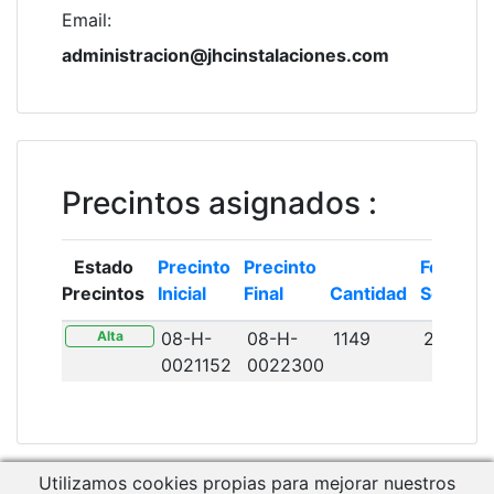
Email
:
administracion@jhcinstalaciones.com
Precintos asignados
:
Estado
Precinto
Precinto
Fecha
Precintos
Inicial
Final
Cantidad
Solicitud
Alta
08-H-
08-H-
1149
25/06/
0021152
0022300
Utilizamos cookies propias para mejorar nuestros