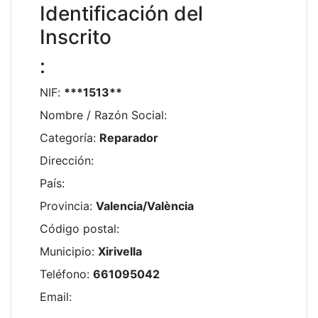
Identificación del
Inscrito
:
NIF
:
***1513**
Nombre / Razón Social
:
Categoría
:
Reparador
Dirección
:
País
:
Provincia
:
Valencia/València
Código postal
:
Municipio
:
Xirivella
Teléfono
:
661095042
Email
: