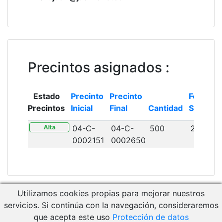
Precintos asignados
:
Estado
Precinto
Precinto
Fecha
Precintos
Inicial
Final
Cantidad
Solicitud
Alta
04-C-
04-C-
500
25/01/2
0002151
0002650
Utilizamos cookies propias para mejorar nuestros
Descargar Manual de Usuario
servicios. Si continúa con la navegación, consideraremos
Acceso a RCM Gestión
que acepta este uso
Protección de datos