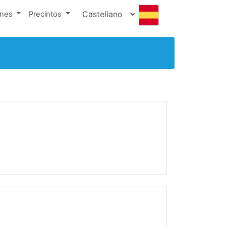
ones
Precintos