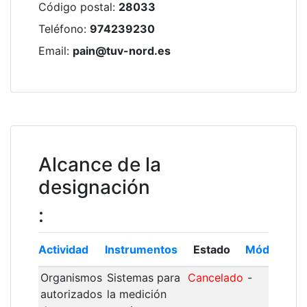
Código postal
:
28033
Teléfono
:
974239230
Email
:
pain@tuv-nord.es
Alcance de la
designación
:
Actividad
Instrumentos
Estado
Módulo
In
Organismos
Sistemas para
Cancelado
-
1
autorizados
la medición