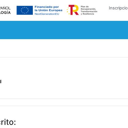
Inscripci
d
rito
: