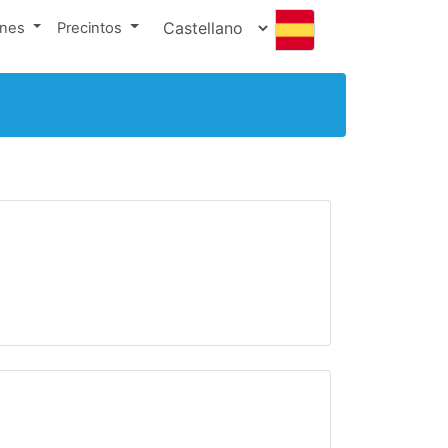
ones
Precintos