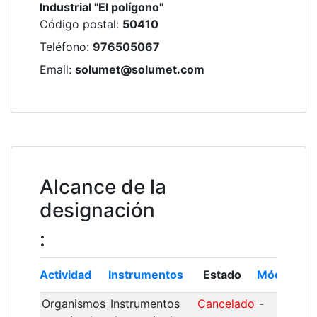
Industrial "El polígono"
Código postal
:
50410
Teléfono
:
976505067
Email
:
solumet@solumet.com
Alcance de la
designación
:
Actividad
Instrumentos
Estado
Módulo
I
Organismos
Instrumentos
Cancelado
-
1