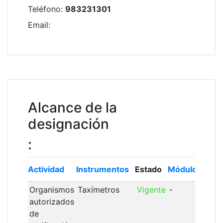
Teléfono
:
983231301
Email
:
Alcance de la
designación
:
Actividad
Instrumentos
Estado
Módulo
Inscr
Organismos
Taxímetros
Vigente
-
12/0
autorizados
de