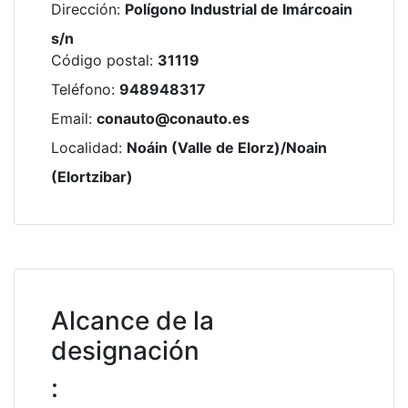
Dirección
:
Polígono Industrial de Imárcoain
s/n
Código postal
:
31119
Teléfono
:
948948317
Email
:
conauto@conauto.es
Localidad
:
Noáin (Valle de Elorz)/Noain
(Elortzibar)
Alcance de la
designación
: