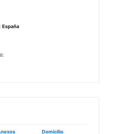
:
España
il
:
Anexos
Domicilio