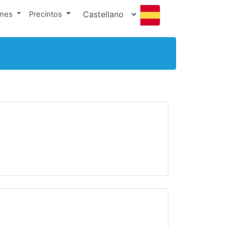
ones
Precintos