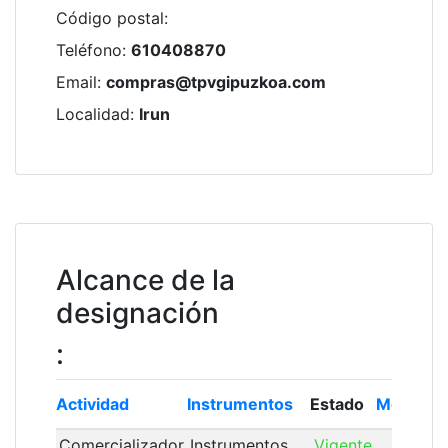
Código postal
:
Teléfono
:
610408870
Email
:
compras@tpvgipuzkoa.com
Localidad
:
Irun
Alcance de la
designación
:
Actividad
Instrumentos
Estado
Módulo
Comercializador
Instrumentos
Vigente