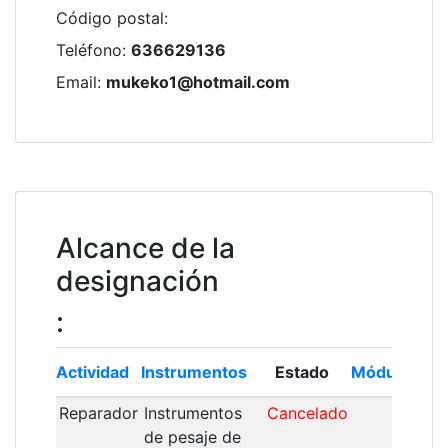
Código postal
:
Teléfono
:
636629136
Email
:
mukeko1@hotmail.com
Alcance de la
designación
:
Actividad
Instrumentos
Estado
Módulo
Ins
Reparador
Instrumentos
Cancelado
20
de pesaje de