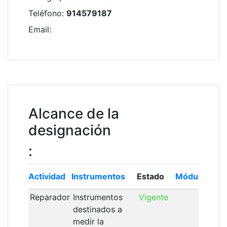
Teléfono
:
914579187
Email
:
Alcance de la
designación
:
Actividad
Instrumentos
Estado
Módulo
Ins
Reparador
Instrumentos
Vigente
03/
destinados a
medir la