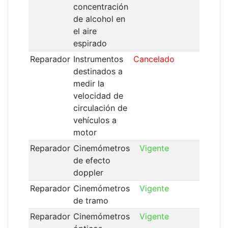
concentración
de alcohol en
el aire
espirado
Reparador
Instrumentos
Cancelado
23/
destinados a
medir la
velocidad de
circulación de
vehículos a
motor
Reparador
Cinemómetros
Vigente
23/
de efecto
doppler
Reparador
Cinemómetros
Vigente
23/
de tramo
Reparador
Cinemómetros
Vigente
23/