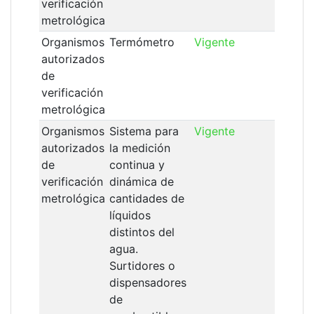
verificación
metrológica
Organismos
Termómetro
Vigente
19/
autorizados
de
verificación
metrológica
Organismos
Sistema para
Vigente
19/
autorizados
la medición
de
continua y
verificación
dinámica de
metrológica
cantidades de
líquidos
distintos del
agua.
Surtidores o
dispensadores
de