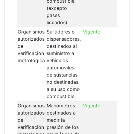
combustible
(excepto
gases
licuados)
Organismos
Surtidores o
Vigente
19/
autorizados
dispensadores,
de
destinados al
verificación
suministro a
metrológica
vehículos
automóviles
de sustancias
no destinadas
a su uso como
combustible
Organismos
Manómetros
Vigente
19/
autorizados
destinados a
de
medir la
verificación
presión de los