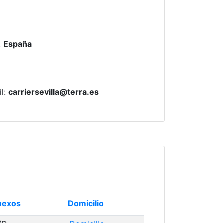
:
España
il
:
carriersevilla@terra.es
nexos
Domicilio