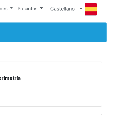
ones
Precintos
orimetría