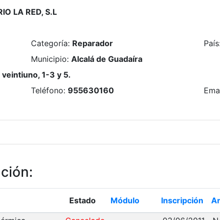
IO LA RED, S.L
Categoría
:
Reparador
País
Municipio
:
Alcalá de Guadaíra
 veintiuno, 1-3 y 5.
Teléfono
:
955630160
Ema
ación
:
Estado
Módulo
Inscripción
A