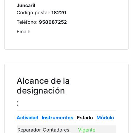
Juncaril
Código postal
:
18220
Teléfono
:
958087252
Email
:
Alcance de la
designación
:
Actividad
Instrumentos
Estado
Módulo
Inscri
Reparador
Contadores
Vigente
26/04