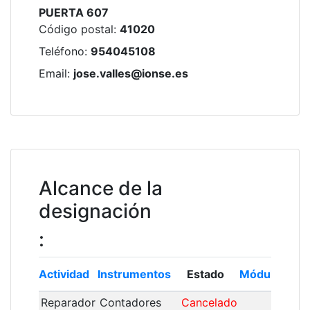
PUERTA 607
Código postal
:
41020
Teléfono
:
954045108
Email
:
jose.valles@ionse.es
Alcance de la
designación
:
Actividad
Instrumentos
Estado
Módulo
Ins
Reparador
Contadores
Cancelado
20/