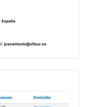
:
España
il
:
joseantonio@ofisur.es
Anexos
Domicilio