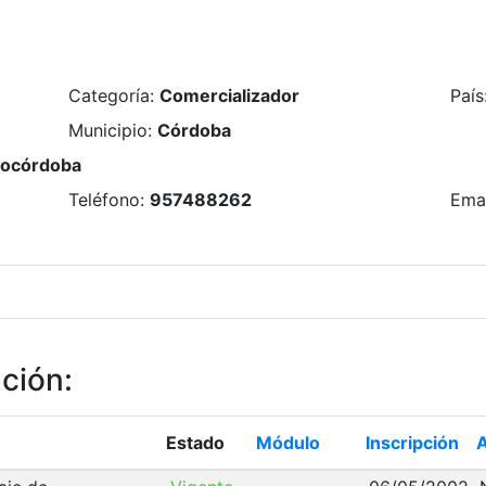
Categoría
:
Comercializador
País
Municipio
:
Córdoba
nocórdoba
Teléfono
:
957488262
Ema
ación
:
Estado
Módulo
Inscripción