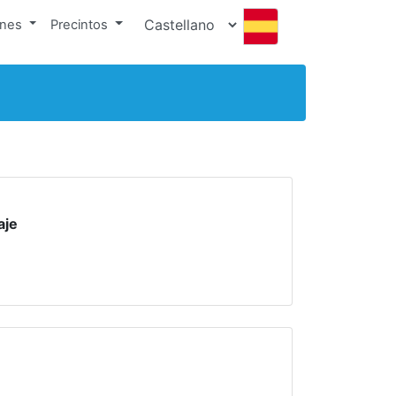
ones
Precintos
aje