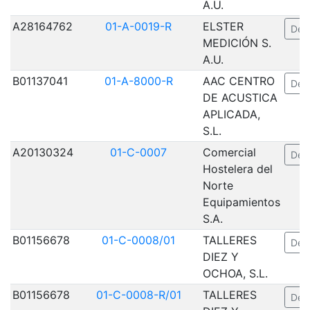
A.U.
A28164762
01-A-0019-R
ELSTER
Deta
MEDICIÓN S.
A.U.
B01137041
01-A-8000-R
AAC CENTRO
Deta
DE ACUSTICA
APLICADA,
S.L.
A20130324
01-C-0007
Comercial
Deta
Hostelera del
Norte
Equipamientos
S.A.
B01156678
01-C-0008/01
TALLERES
Deta
DIEZ Y
OCHOA, S.L.
B01156678
01-C-0008-R/01
TALLERES
Deta