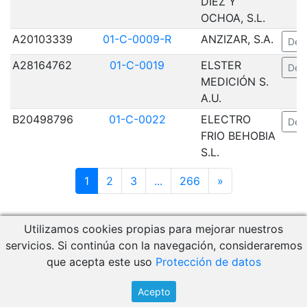
DIEZ Y
OCHOA, S.L.
A20103339
01-C-0009-R
ANZIZAR, S.A.
Deta
A28164762
01-C-0019
ELSTER
Deta
MEDICIÓN S.
A.U.
B20498796
01-C-0022
ELECTRO
Deta
FRIO BEHOBIA
S.L.
1
2
3
...
266
»
Utilizamos cookies propias para mejorar nuestros
Descargar Manual de Usuario
servicios. Si continúa con la navegación, consideraremos
Acceso a RCM Gestión
que acepta este uso
Protección de datos
© 2026 - CEM
Acepto