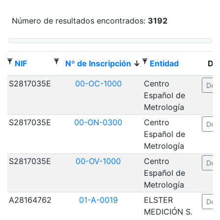
Número de resultados encontrados:
3192
NIF
Nº de Inscripción
Entidad
Det
S2817035E
00-OC-1000
Centro
Deta
Español de
Metrología
S2817035E
00-ON-0300
Centro
Deta
Español de
Metrología
S2817035E
00-OV-1000
Centro
Deta
Español de
Metrología
A28164762
01-A-0019
ELSTER
Deta
MEDICIÓN S.