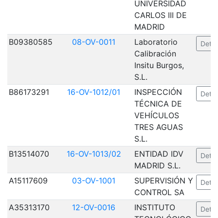
UNIVERSIDAD
CARLOS III DE
MADRID
B09380585
08-OV-0011
Laboratorio
Detal
Calibración
Insitu Burgos,
S.L.
B86173291
16-OV-1012/01
INSPECCIÓN
Detal
TÉCNICA DE
VEHÍCULOS
TRES AGUAS
S.L.
B13514070
16-OV-1013/02
ENTIDAD IDV
Detal
MADRID S.L.
A15117609
03-OV-1001
SUPERVISIÓN Y
Detal
CONTROL SA
A35313170
12-OV-0016
INSTITUTO
Detal