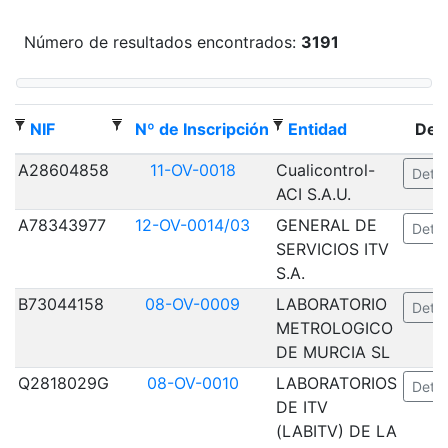
Número de resultados encontrados:
3191
NIF
Nº de Inscripción
Entidad
Deta
A28604858
11-OV-0018
Cualicontrol-
Detal
ACI S.A.U.
A78343977
12-OV-0014/03
GENERAL DE
Detal
SERVICIOS ITV
S.A.
B73044158
08-OV-0009
LABORATORIO
Detal
METROLOGICO
DE MURCIA SL
Q2818029G
08-OV-0010
LABORATORIOS
Detal
DE ITV
(LABITV) DE LA