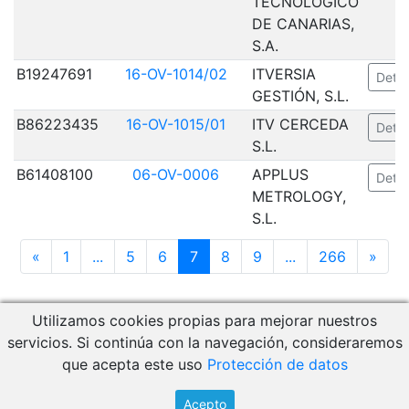
TECNOLÓGICO
DE CANARIAS,
S.A.
B19247691
16-OV-1014/02
ITVERSIA
Detal
GESTIÓN, S.L.
B86223435
16-OV-1015/01
ITV CERCEDA
Detal
S.L.
B61408100
06-OV-0006
APPLUS
Detal
METROLOGY,
S.L.
«
1
...
5
6
7
8
9
...
266
»
Utilizamos cookies propias para mejorar nuestros
Descargar Manual de Usuario
servicios. Si continúa con la navegación, consideraremos
Acceso a RCM Gestión
que acepta este uso
Protección de datos
© 2026 - CEM
Acepto