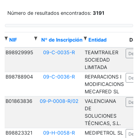
Número de resultados encontrados:
3191
NIF
Nº de Inscripción
Entidad
Det
B98929995
09-C-0035-R
TEAMTRAILER
Deta
SOCIEDAD
LIMITADA
B98788904
09-C-0036-R
REPARACIONS I
Deta
MODIFICACIONS
MECAFRED SL
B01863836
09-P-0008-R/02
VALENCIANA
Deta
DE
SOLUCIONES
TÉCNICAS, S.L.
B98823321
09-H-0058-R
MEDIPETROL SL
Deta