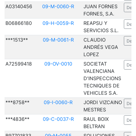
A03140456
09-M-0060-R
JUAN FORNES
Deta
FORNES, S.A.
B06866180
09-H-0059-R
REAPSU Y
Deta
SERVICIOS S.L.
***1513**
09-M-0061-R
CLAUDIO
Deta
ANDRÉS VEGA
LOPEZ
A72599418
09-OV-0010
SOCIETAT
Deta
VALENCIANA
D'INSPECCIONS
TECNIQUES DE
VEHICLES S.A.
***8758**
09-I-0060-R
JORDI VIZCAINO
Deta
MESTRES
***4836**
09-C-0037-R
RAUL BOIX
Deta
BELTRAN
B97701833
09-M-0055
SOLUCIONES