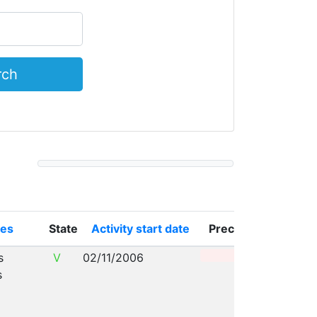
des
State
Activity start date
Precinct R.
I
0
s
V
02/11/2006
C
s
C
e
C