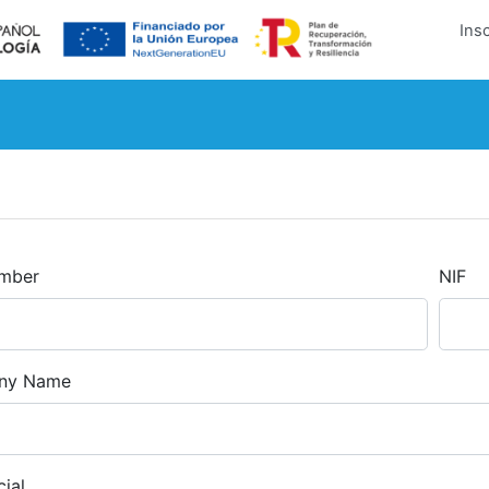
Insc
umber
NIF
ny Name
ial